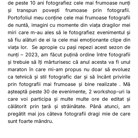
de peste 10 ani fotografiez cele mai frumoase nunți
și transpun povești frumoase prin fotografii.
Portofoliul meu conține cele mai frumoase fotografii
de nuntă, imagini cu momente din viața dragilor mei
miri care m-au ales să le fotografiez evenimentul și
să fiu alături de ei la cele mai emoționante clipe din
viața lor. Se apropie cu pași repezi acest
sezon de
nunți – 2023
, am făcut puțină ordine între fotografii
și trebuie să îți mărturisesc că anul acesta va fi unul
maraton în care mi-am propus nu doar să evoluez
ca tehnică și stil fotografic dar și să încânt privirile
prin fotografii mai frumoase și bine realizate . Mă
așteaptă peste 30 de evenimente, 2 workshop-uri la
care voi participa și multe multe ore de editat și
călătorit prin țară și străinătate. Până atunci, am
pregătit mai jos câteva fotografii dragi mie de care
sunt foarte mândru.
Fotografii de nuntă –
Fotograf nuntă București
–