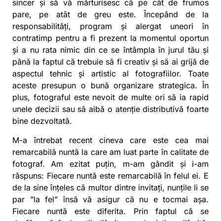
sincer și să vă mărturisesc că pe cât de frumos
pare, pe atât de greu este. Începând de la
responsabilități, program și alergat uneori în
contratimp pentru a fi prezent la momentul oportun
și a nu rata nimic din ce se întâmpla în jurul tău și
până la faptul că trebuie să fi creativ și să ai grijă de
aspectul tehnic și artistic al fotografiilor. Toate
aceste presupun o bună organizare strategica. În
plus, fotograful este nevoit de multe ori să ia rapid
unele decizii sau să aibă o atenție distributivă foarte
bine dezvoltată.
M-a întrebat recent cineva care este cea mai
remarcabilă nuntă la care am luat parte în calitate de
fotograf. Am ezitat puțin, m-am gândit și i-am
răspuns: Fiecare nuntă este remarcabilă în felul ei. E
de la sine înțeles că multor dintre invitați, nunțile li se
par ”la fel” însă vă asigur că nu e tocmai așa.
Fiecare nuntă este diferita. Prin faptul că se