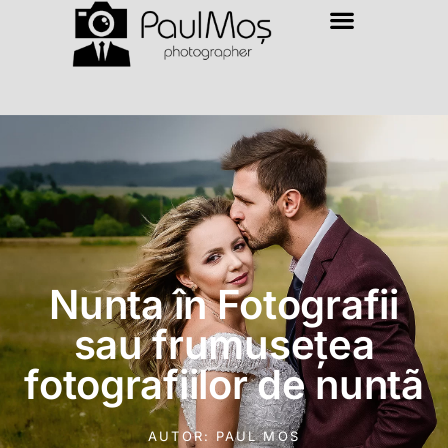
Nunta în Fotografii
sau frumusețea
fotografiilor de nuntã
AUTOR:
PAUL MOS