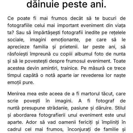
dăinuie peste ani.
Ce poate fi mai frumos decât să te bucuri de
fotografiile celui mai important eveniment din viața
ta? Sau să împărtășești fotografii inedite pe rețelele
sociale, imagini emoționante, pe care să le
aprecieze familia și prietenii. Iar peste ani, să
răsfoiești împreună cu copiii albumul foto de nunta
și să le povestești despre frumosul eveniment. Toate
acestea devin amintiri, trainice. Pe măsură ce trece
timpul capătă o notă aparte iar revederea lor naște
emoții pure.
Menirea mea este aceea de a fi martorul tăcut, care
scrie povești în imagini. A fi
fotograf de
nuntă
presupune strădanie, pasiune și dăruire. Stilul
și abordarea fotografierii unui eveniment este unul
aparte. Ador să vad oamenii fericiți și împliniți în
cadrul cel mai frumos, înconjurați de familie și