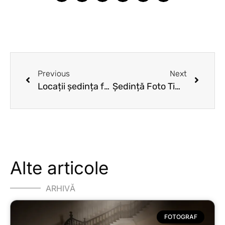
Previous
Next
Locații ședința foto Trash the dress
Ședință Foto Timișoara – Sub cireșii înfloriți
Alte articole
ARHIVĂ
FOTOGRAF