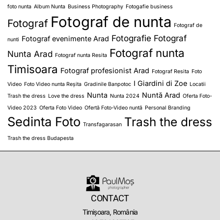
foto nunta
Album Nunta
Business Photography
Fotogafie business
Fotograf de nunta
Fotograf
Fotograf de
Fotografie
Fotograf
Fotograf evenimente Arad
nunti
Fotograf nunta
Nunta Arad
Fotograf nunta Resita
Timisoara
Fotograf profesionist Arad
Fotograf Resita
Foto
I Giardini di Zoe
Video
Foto Video nunta Reșita
Gradinile Banpotoc
Locatii
Nunta
Nuntă Arad
Trash the dress
Love the dress
Nunta 2024
Oferta Foto-
Video 2023
Oferta Foto Video
Ofertă Foto-Video nuntă
Personal Branding
Sedinta Foto
Trash the dress
Transfagarasan
Trash the dress Budapesta
CONTACT
Timișoara, România