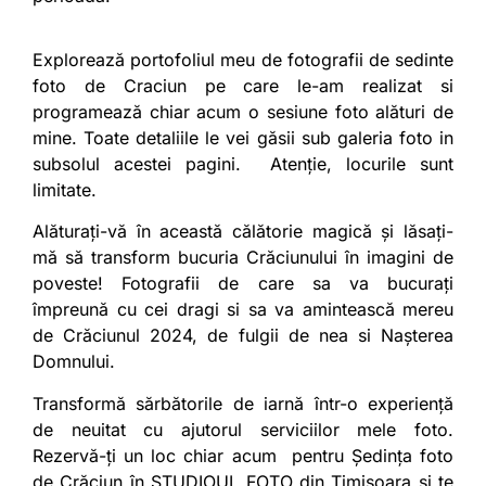
Explorează portofoliul meu de fotografii de sedinte
foto de Craciun pe care le-am realizat si
programează chiar acum o sesiune foto alături de
mine. Toate detaliile le vei găsii sub galeria foto in
subsolul acestei pagini. Atenție, locurile sunt
limitate.
Alăturați-vă în această călătorie magică și lăsați-
mă să transform bucuria Crăciunului în imagini de
poveste! Fotografii de care sa va bucurați
împreună cu cei dragi si sa va amintească mereu
de Crăciunul 2024, de fulgii de nea si Nașterea
Domnului.
Transformă sărbătorile de iarnă într-o experiență
de neuitat cu ajutorul serviciilor mele foto.
Rezervă-ți un loc chiar acum pentru Ședința foto
de Crăciun în
STUDIOUL FOTO din Timișoara
și te