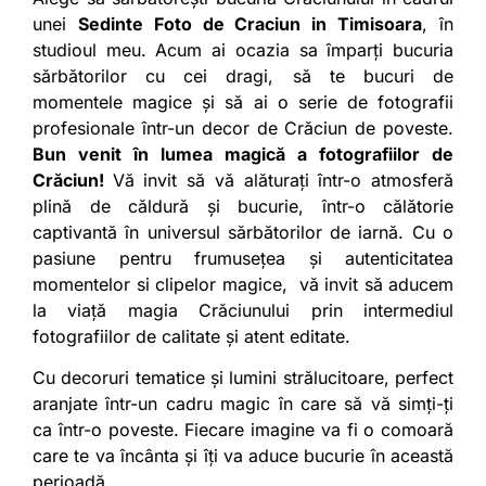
unei
Sedinte Foto de Craciun in Timisoara
, în
studioul meu. Acum ai ocazia sa împarți bucuria
sărbătorilor cu cei dragi, să te bucuri de
momentele magice și să ai o serie de fotografii
profesionale într-un decor de Crăciun de poveste.
Bun venit în lumea magică a fotografiilor de
Crăciun!
Vă invit să vă alăturați într-o atmosferă
plină de căldură și bucurie, într-o călătorie
captivantă în universul sărbătorilor de iarnă. Cu o
pasiune pentru frumusețea și autenticitatea
momentelor si clipelor magice, vă invit să aducem
la viață magia Crăciunului prin intermediul
fotografiilor de calitate și atent editate.
Cu decoruri tematice și lumini strălucitoare, perfect
aranjate într-un cadru magic în care să vă simți-ți
ca într-o poveste. Fiecare imagine va fi o comoară
care te va încânta și îți va aduce bucurie în această
perioadă.